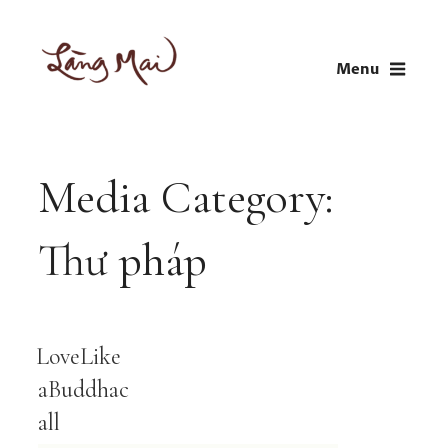
Skip
to
Menu
content
LÀNG MAI
Thích Nhất Hạnh
Media Category:
Thư pháp
LoveLike
aBuddhac
all