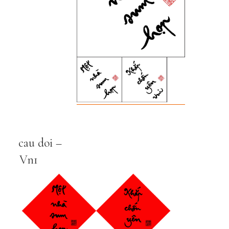
cau doi –
Vn1