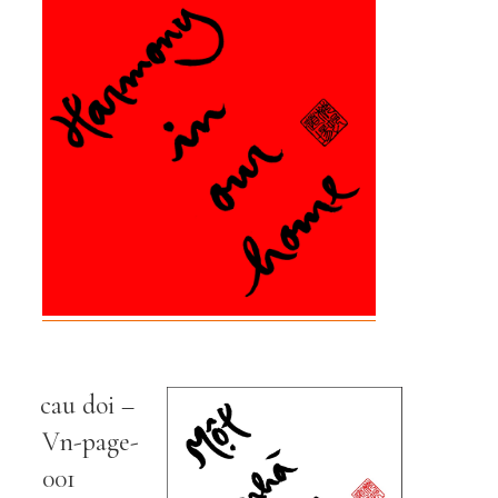
cau doi –
Vn-page-
001