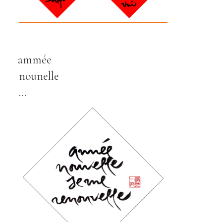
ammée
nounelle
…