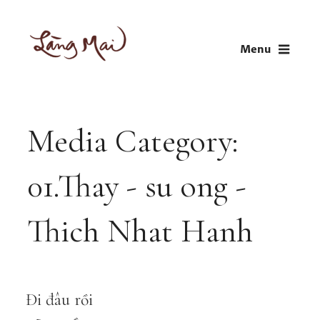
Skip
to
Menu
content
LÀNG MAI
Thích Nhất Hạnh
Media Category:
01.Thay - su ong -
Thich Nhat Hanh
Đi đâu rồi