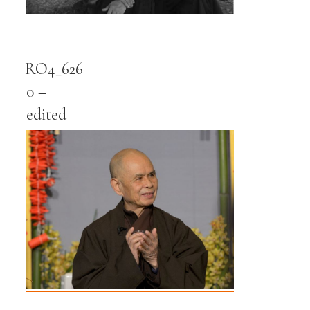
RO4_626
0 –
edited