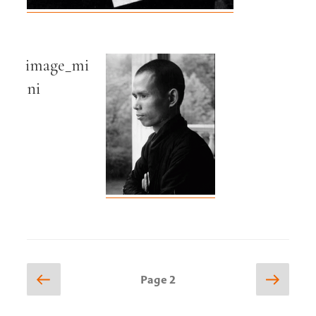
image_mi
ni
Posts
Previous
Next
Page
2
page
page
pagination