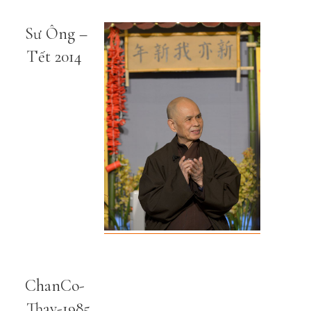
Sư Ông –
Tết 2014
ChanCo-
Thay-1985