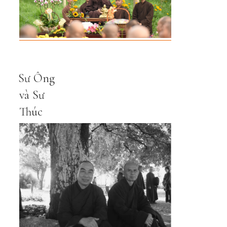
Sư Ông
và Sư
Thúc