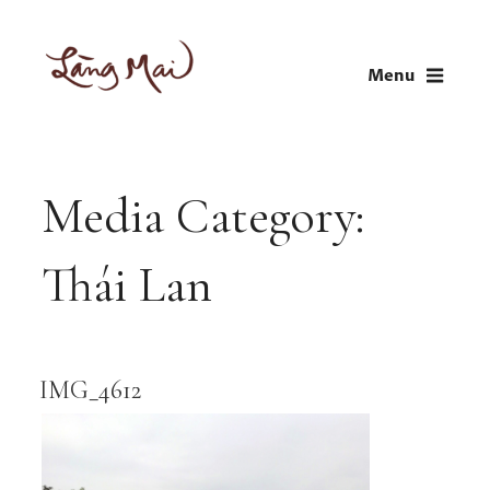
Skip
to
Menu
content
LÀNG MAI
Thích Nhất Hạnh
Media Category:
Thái Lan
IMG_4612