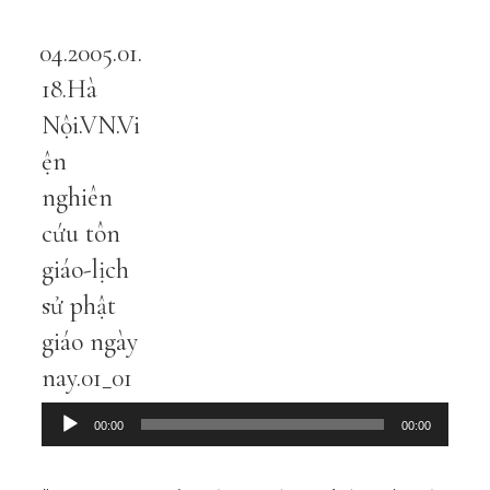
04.2005.01.
Audio
Player
18.Hà
Nội.VN.Vi
ện
nghiên
cứu tôn
giáo-lịch
sử phật
giáo ngày
nay.01_01
00:00
00:00