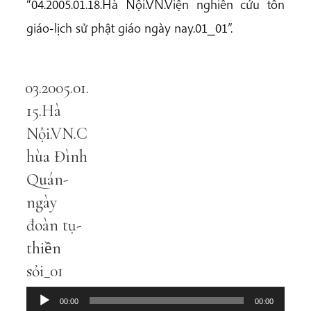
“04.2005.01.18.Hà Nội.VN.Viện nghiên cứu tôn
giáo-lịch sử phật giáo ngày nay.01_01”.
03.2005.01.
Audio
Player
15.Hà
Nội.VN.C
hùa Đình
Quán-
ngày
đoàn tụ-
thiền
sỏi_01
00:00
00:00