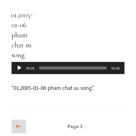
01.2005-
Audio
Player
01-06
pham
chat su
song
00:00
00:00
“01.2005-01-06 pham chat su song”.
Posts
Previous
Page
3
page
pagination