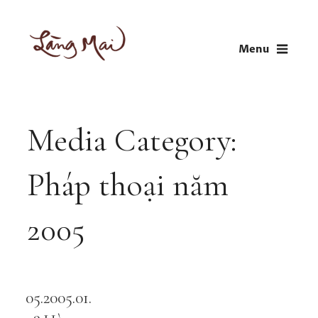
Skip
to
Menu
content
LÀNG MAI
Thích Nhất Hạnh
Media Category:
Pháp thoại năm
2005
05.2005.01.
Audio
Player