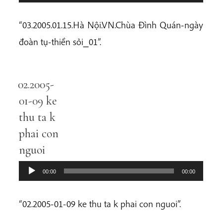
“03.2005.01.15.Hà Nội.VN.Chùa Đình Quán-ngày
đoàn tụ-thiền sỏi_01”.
02.2005-
Audio
Player
01-09 ke
thu ta k
phai con
nguoi
00:00
00:00
“02.2005-01-09 ke thu ta k phai con nguoi”.