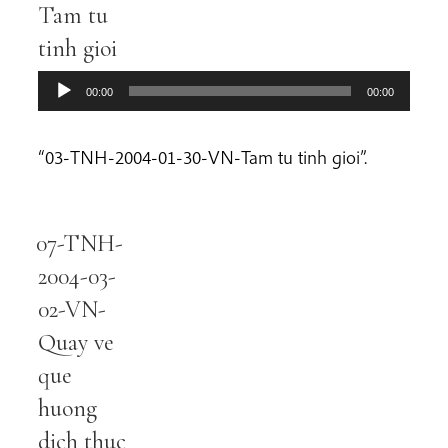
Tam tu
tinh gioi
00:00
00:00
“03-TNH-2004-01-30-VN-Tam tu tinh gioi”.
07-TNH-
Audio
Player
2004-03-
02-VN-
Quay ve
que
huong
dich thuc