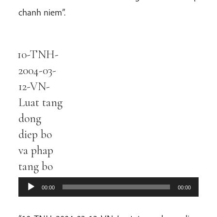
chanh niem”.
10-TNH-
Audio
Player
2004-03-
12-VN-
Luat tang
dong
diep bo
va phap
tang bo
00:00
00:00