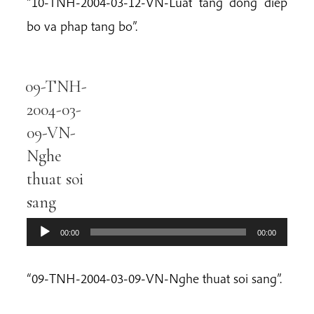
“10-TNH-2004-03-12-VN-Luat tang dong diep
bo va phap tang bo”.
09-TNH-
Audio
Player
2004-03-
09-VN-
Nghe
thuat soi
sang
00:00
00:00
“09-TNH-2004-03-09-VN-Nghe thuat soi sang”.