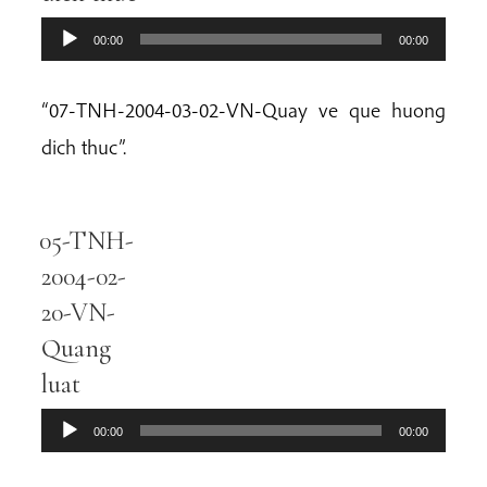
00:00
00:00
“07-TNH-2004-03-02-VN-Quay ve que huong
dich thuc”.
05-TNH-
Audio
Player
2004-02-
20-VN-
Quang
luat
00:00
00:00