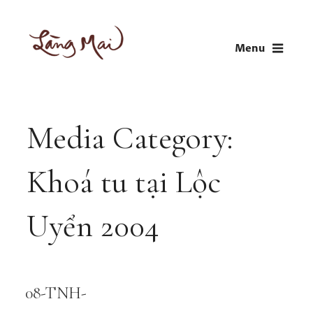
Skip
to
Menu
content
LÀNG MAI
Thích Nhất Hạnh
Media Category:
Khoá tu tại Lộc
Uyển 2004
08-TNH-
Audio
Player