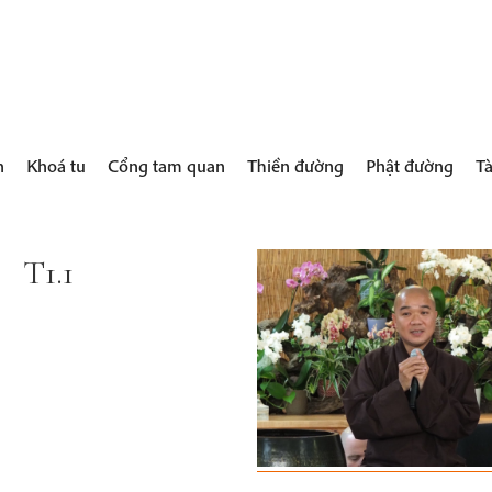
h
Khoá tu
Cổng tam quan
Thiền đường
Phật đường
Tà
T1.1