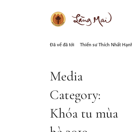
Skip
to
content
LÀNG MAI
Thích Nhất Hạnh
Đã về đã tới
Thiền sư Thích Nhất Hạn
Media
Category:
Khóa tu mùa
hè 2019