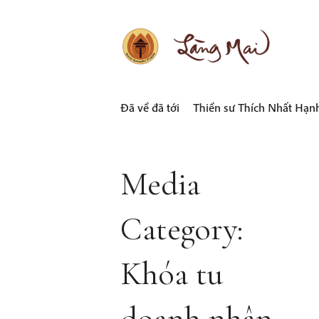
Skip
to
content
LÀNG MAI
Thích Nhất Hạnh
Đã về đã tới
Thiền sư Thích Nhất Hạn
Media
Category:
Khóa tu
doanh nhân