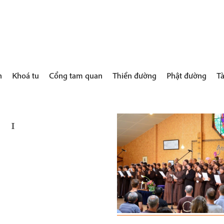
h
Khoá tu
Cổng tam quan
Thiền đường
Phật đường
Tà
1