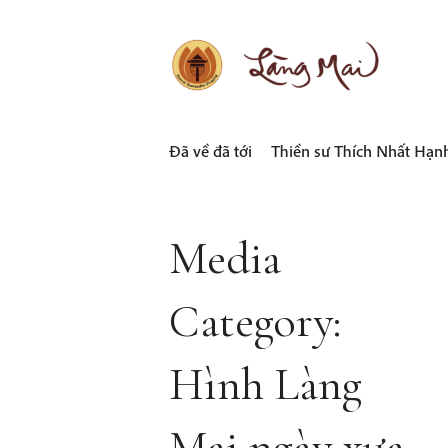
Skip
to
content
LÀNG MAI
Thích Nhất Hạnh
Đã về đã tới
Thiền sư Thích Nhất Hạn
Media
Category:
Hình Làng
Mai ngày xưa