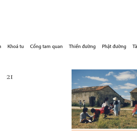
h
Khoá tu
Cổng tam quan
Thiền đường
Phật đường
Tà
21