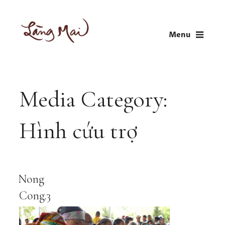
Skip
to
Menu
content
LÀNG MAI
Thích Nhất Hạnh
Media Category:
Hình cứu trợ
Nong
Cong.3