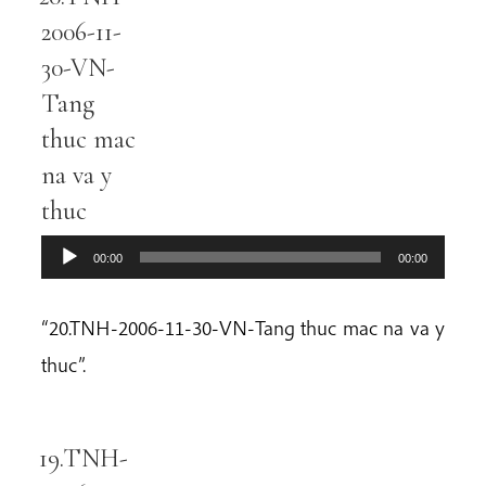
Player
2006-11-
30-VN-
Tang
thuc mac
na va y
thuc
00:00
00:00
“20.TNH-2006-11-30-VN-Tang thuc mac na va y
thuc”.
19.TNH-
Audio