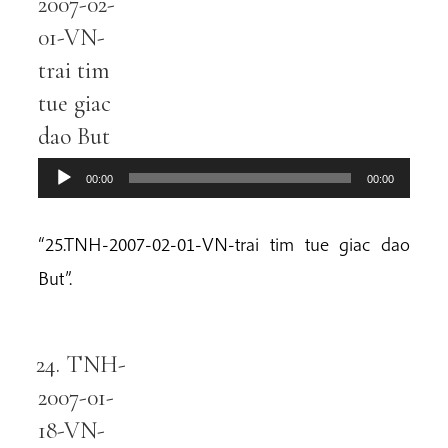
2007-02-
01-VN-
trai tim
tue giac
dao But
00:00
00:00
“25.TNH-2007-02-01-VN-trai tim tue giac dao
But”.
24. TNH-
Audio
Player
2007-01-
18-VN-