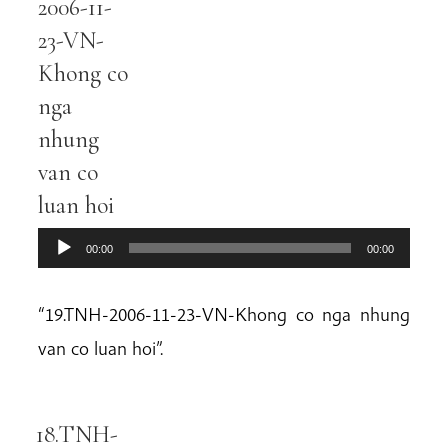
Player
2006-11-
23-VN-
Khong co
nga
nhung
van co
luan hoi
00:00
00:00
“19.TNH-2006-11-23-VN-Khong co nga nhung
van co luan hoi”.
18.TNH-
Audio