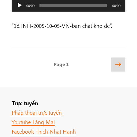
00:00
00:00
“16.TNH-2005-10-05-VN-ban chat kho de”.
Posts
Next
Page
1
page
pagination
Trực tuyến
Pháp thoại trực tuyến
Youtube Làng Mai
Facebook Thich Nhat Hanh