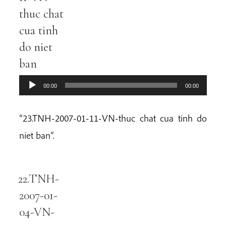
thuc chat
cua tinh
do niet
ban
00:00
00:00
“23.TNH-2007-01-11-VN-thuc chat cua tinh do
niet ban”.
22.TNH-
Audio
Player
2007-01-
04-VN-