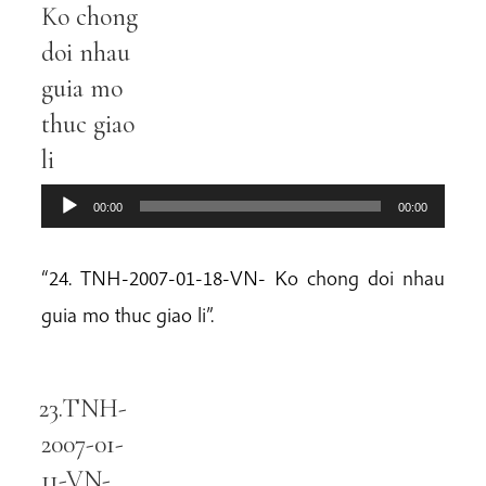
Ko chong
doi nhau
guia mo
thuc giao
li
00:00
00:00
“24. TNH-2007-01-18-VN- Ko chong doi nhau
guia mo thuc giao li”.
23.TNH-
Audio
Player
2007-01-
11-VN-