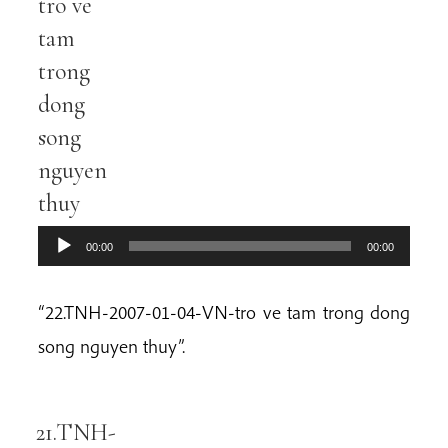
tro ve
tam
trong
dong
song
nguyen
thuy
00:00
00:00
“22.TNH-2007-01-04-VN-tro ve tam trong dong
song nguyen thuy”.
21.TNH-
Audio