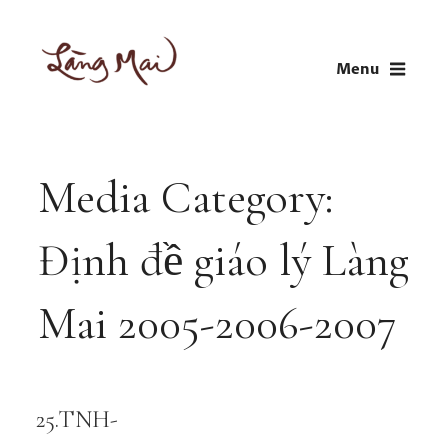
Skip
to
Menu
content
LÀNG MAI
Thích Nhất Hạnh
Media Category:
Định đề giáo lý Làng
Mai 2005-2006-2007
25.TNH-
Audio
Player