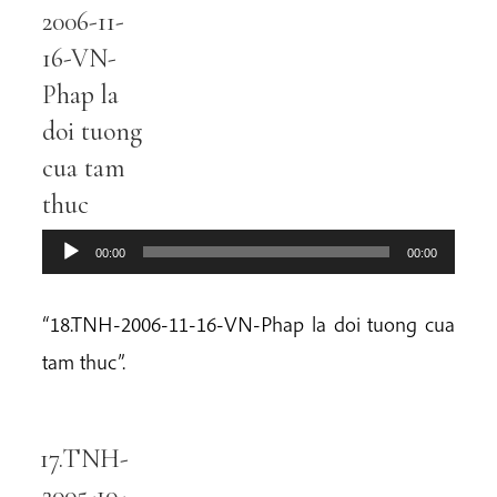
Player
2006-11-
16-VN-
Phap la
doi tuong
cua tam
thuc
00:00
00:00
“18.TNH-2006-11-16-VN-Phap la doi tuong cua
tam thuc”.
17.TNH-
Audio
Player
2005-10-