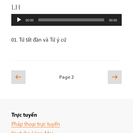
LH
00:00
00:00
01. Tứ tất đàn và Tứ ý cứ
Posts
Previous
Next
Page
2
page
page
pagination
Trực tuyến
Pháp thoại trực tuyến