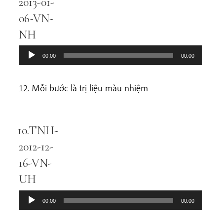
2013-01-
06-VN-
NH
00:00
00:00
12. Mỗi bước là trị liệu màu nhiệm
10.TNH-
Audio
Player
2012-12-
16-VN-
UH
00:00
00:00