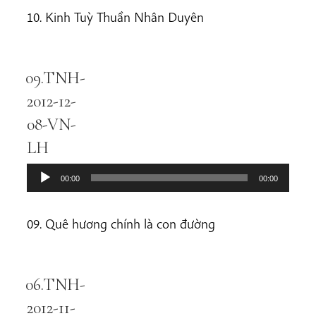
10. Kinh Tuỳ Thuần Nhân Duyên
09.TNH-
Audio
Player
2012-12-
08-VN-
LH
00:00
00:00
09. Quê hương chính là con đường
06.TNH-
Audio
Player
2012-11-