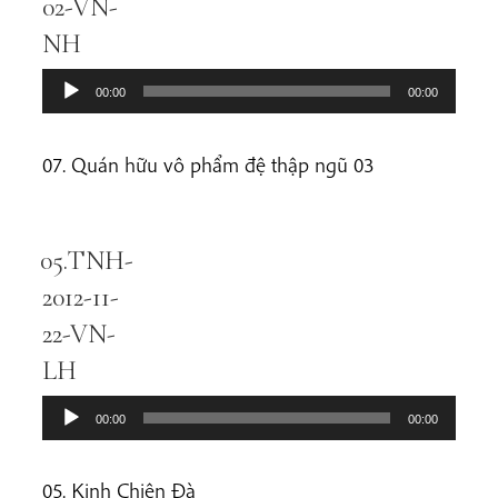
02-VN-
NH
00:00
00:00
07. Quán hữu vô phẩm đệ thập ngũ 03
05.TNH-
Audio
Player
2012-11-
22-VN-
LH
00:00
00:00
05. Kinh Chiên Đà