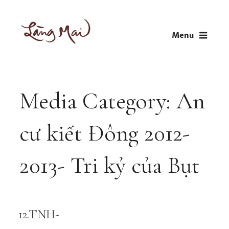
Skip
to
Menu
content
LÀNG MAI
Thích Nhất Hạnh
Media Category:
An
cư kiết Đông 2012-
2013- Tri kỷ của Bụt
12.TNH-
Audio
Player