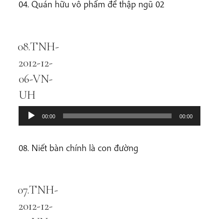
04. Quán hữu vô phẩm đề thập ngũ 02
08.TNH-
Audio
Player
2012-12-
06-VN-
UH
00:00
00:00
08. Niết bàn chính là con đường
07.TNH-
Audio
Player
2012-12-