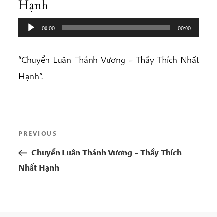
Hạnh
00:00
00:00
“Chuyển Luân Thánh Vương – Thầy Thích Nhất
Hạnh”.
Post
Previous
PREVIOUS
navigation
Post
Chuyển Luân Thánh Vương – Thầy Thích
Nhất Hạnh