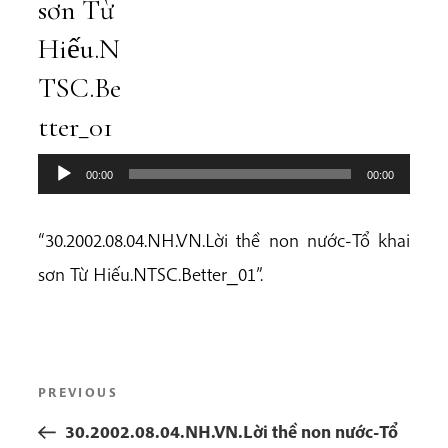
sơn Từ
Hiếu.N
TSC.Be
tter_01
00:00
00:00
“30.2002.08.04.NH.VN.Lời thề non nước-Tổ khai
sơn Từ Hiếu.NTSC.Better_01”.
Post
Previous
PREVIOUS
navigation
Post
30.2002.08.04.NH.VN.Lời thề non nước-Tổ