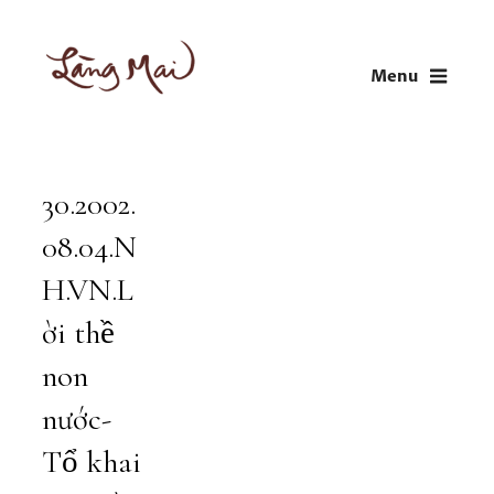
Skip
to
Menu
content
LÀNG MAI
Thích Nhất Hạnh
30.2002.
Audio
Player
08.04.N
H.VN.L
ời thề
non
nước-
Tổ khai