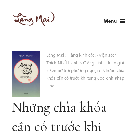
Skip
to
Menu
content
LÀNG MAI
Thích Nhất Hạnh
Làng Mai
>
Tàng kinh các
>
Viện sách
Thích Nhất Hạnh
>
Giảng kinh – luận giải
>
Sen nở trời phương ngoại
>
Những chìa
khóa cần có trước khi tụng đọc kinh Pháp
Hoa
Những chìa khóa
cần có trước khi