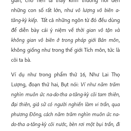
gian, cho nên ta thấy kinh thường nói đến
những con số rất lớn, như
vô lượng vô biên a-
tăng-kỳ kiếp
. Tất cả những ngôn từ đó đều dùng
để diễn bày cái ý niệm về
thời gian vô tận và
không gian vô biên ở trong pháp giới Bản môn
,
không giống như trong thế giới Tích môn, tức là
cõi ta bà.
Ví dụ như trong phẩm thứ 16, Như Lai Thọ
Lượng, đoạn thứ hai, Bụt nói:
Ví như năm trăm
nghìn muôn ức na-do-tha a-tăng-kỳ
cõi tam thiên,
đại thiên, giả sử có người nghiền làm vi trần, qua
phương Đông, cách năm trăm nghìn muôn ức na-
do-tha a-tăng-kỳ cõi nước, bèn rơi một bụi trần, đi