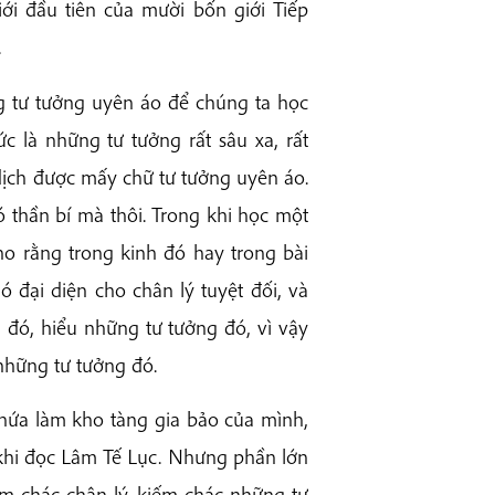
giới đầu tiên của mười bốn giới Tiếp
.
g tư tưởng uyên áo để chúng ta học
c là những tư tưởng rất sâu xa, rất
dịch được mấy chữ tư tưởng uyên áo.
ó thần bí mà thôi. Trong khi học một
ho rằng trong kinh đó hay trong bài
nó đại diện cho chân lý tuyệt đối, và
 đó, hiểu những tư tưởng đó, vì vậy
 những tư tưởng đó.
chứa làm kho tàng gia bảo của mình,
 khi đọc Lâm Tế Lục. Nhưng phần lớn
ếm chác chân lý, kiếm chác những tư