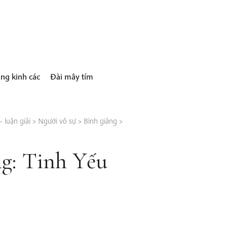
ng kinh các
Đài mây tím
 luận giải
>
Người vô sự
>
Bình giảng
>
ng: Tinh Yếu