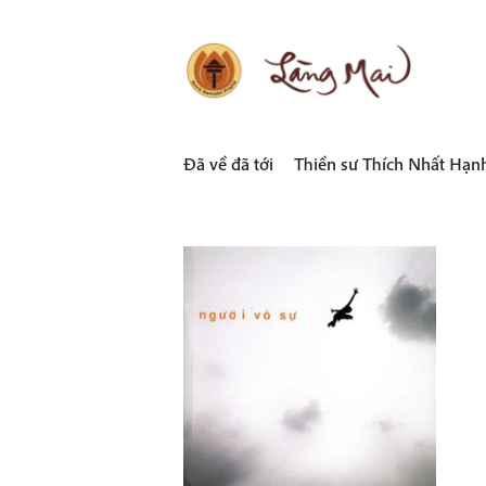
Skip
to
content
LÀNG MAI
Thích Nhất Hạnh
Đã về đã tới
Thiền sư Thích Nhất Hạn