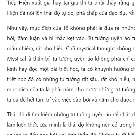
Tiếp Hiện xuất gia hay tại gia thì ta phải thấy rằng 
Hiện đã nói lên thái độ tự do, phá chấp của đạo Bụt rồi
Như vậy, mục đích của Tổ không phải là đưa ra nhữn
hỏi, đàm luận và bị mắc kẹt vào. Tư tưởng uyên áo tứ
mầu nhiệm, rất khó hiểu. Chữ mystical thought không 
Mystical là thần bí. Tư tưởng uyên áo không phải chỉ c
kinh hay đọc một bài triết học, ta có khuynh hướng c
triết học đó có những tư tưởng rất sâu, rất khó hiểu, 
mục đích của ta là phải nắm cho được những tư tưởng
ta đã để hết tâm trí vào việc đào bới và nắm cho được
Thái độ đi tìm kiếm những tư tưởng uyên áo để chất 
làm kiến thức của mình là thái độ không nên có trong
chúng ta đều học hỏi với tinh thần đó. Chúng ta đi ki