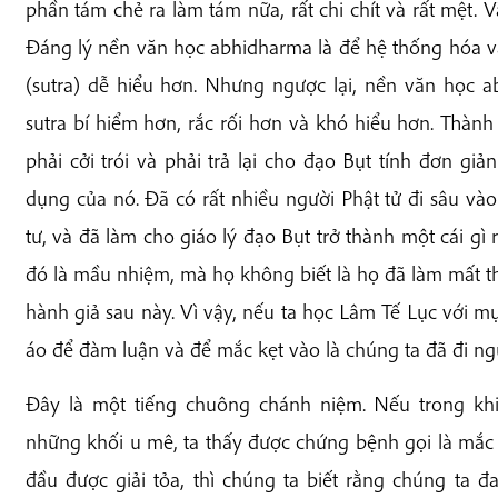
phần tám chẻ ra làm tám nữa, rất chi chít và rất mệt.
Đáng lý nền văn học abhidharma là để hệ thống hóa v
(sutra) dễ hiểu hơn. Nhưng ngược lại, nền văn học 
sutra bí hiểm hơn, rắc rối hơn và khó hiểu hơn. Thành
phải cởi trói và phải trả lại cho đạo Bụt tính đơn giản 
dụng của nó. Đã có rất nhiều người Phật tử đi sâu vào
tư, và đã làm cho giáo lý đạo Bụt trở thành một cái gì r
đó là mầu nhiệm, mà họ không biết là họ đã làm mất thì
hành giả sau này. Vì vậy, nếu ta học Lâm Tế Lục với m
áo để đàm luận và để mắc kẹt vào là chúng ta đã đi ngư
Đây là một tiếng chuông chánh niệm. Nếu trong kh
những khối u mê, ta thấy được chứng bệnh gọi là mắc k
đầu được giải tỏa, thì chúng ta biết rằng chúng ta