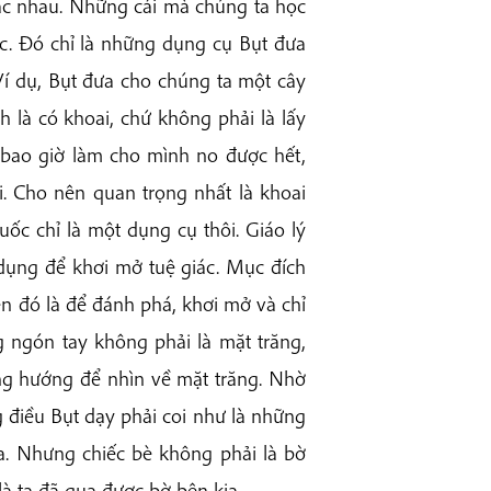
hác nhau. Những cái mà chúng ta học
ác. Đó chỉ là những dụng cụ Bụt đưa
Ví dụ, Bụt đưa cho chúng ta một cây
h là có khoai, chứ không phải là lấy
 bao giờ làm cho mình no được hết,
i. Cho nên quan trọng nhất là khoai
uốc chỉ là một dụng cụ thôi. Giáo lý
dụng để khơi mở tuệ giác. Mục đích
n đó là để đánh phá, khơi mở và chỉ
g ngón tay không phải là mặt trăng,
ng hướng để nhìn về mặt trăng. Nhờ
 điều Bụt dạy phải coi như là những
a. Nhưng chiếc bè không phải là bờ
là ta đã qua được bờ bên kia.