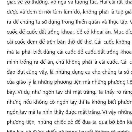
giác về vô thường, vô ngã và tương tức. Hai cái rất k
được và đem đi nói tùm lum đó, không phải là tuệ gi
ra để chúng ta sử dụng trong thiền quán và thực tập. 
cuốc để cuốc đất trồng khoai, để có khoai ăn. Mục đíc
cái cuốc đem để trên bàn thờ để thờ. Cái cuốc không
mà ta phải biết dùng cái cuốc để cuốc đất trồng khoa
mình trồng ra để ăn, chứ không phải là cái cuốc. Cái c
đạo Bụt cũng vậy, là những dụng cụ cho chúng ta sử 
của giáo lý là những phương tiện mà những phương tiệ
bày. Ví dụ như ngón tay chỉ mặt trăng. Ta thấy rõ ràn
nhưng nếu không có ngón tay thì ta không biết phươ
ngón tay mà ta nhìn thấy được mặt trăng. Vì vậy những
phương tiện, những chiếc bè để đưa ta qua bờ bên ki
bên kia, có được chiếc bè trong tay rồi không có nghĩa 