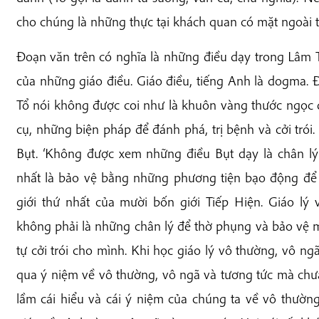
cho chúng là những thực tại khách quan có mặt ngoài ta,
Đoạn văn trên có nghĩa là những điều dạy trong Lâm 
của những giáo điều. Giáo điều, tiếng Anh là dogma. 
Tổ nói không được coi như là khuôn vàng thước ngọc
cụ, những biện pháp để đánh phá, trị bệnh và cởi trói.
Bụt. ‘Không được xem những điều Bụt dạy là chân lý
nhất là bảo vệ bằng những phương tiện bạo động để g
giới thứ nhất của mười bốn giới Tiếp Hiện. Giáo lý
không phải là những chân lý để thờ phụng và bảo vệ 
tự cởi trói cho mình. Khi học giáo lý vô thường, vô ng
qua ý niệm về vô thường, vô ngã và tương tức mà chưa
lầm cái hiểu và cái ý niệm của chúng ta về vô thườn