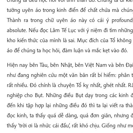
tưởng uyên áo trong kinh điển để chất chứa mà chúng
Thành ra trong chữ uyên áo này có cái ý profound, 
absolute. Nếu đọc Lâm Tế Lục với ý niệm đi tìm nhữn
kho kiến thức của mình là sai. Mục đích của Tổ không
áo để chúng ta học hỏi, đàm luận và mắc kẹt vào đó.
Hiện nay bên Tàu, bên Nhật, bên Việt Nam và bên Đạ
như đang nghiên cứu một văn bản rất bí hiểm: phân t
rất nhiều. Đó chính là chuyện Tổ kỵ nhất, ghét nhất. R
nghiệp cho Bụt. Những điều Bụt dạy trong các kinh đi
đến khi tập hợp lại những điều đó thì ta lại viết ra t
đọc kinh, ta thấy quá dễ dàng, quá đơn giản, nhưng đ
thấy ‘trời ơi là nhức cái đầu’, rất khó chịu. Giống như m