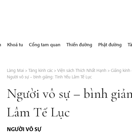
h
Khoá tu
Cổng tam quan
Thiền đường
Phật đường
Tà
Làng Mai
>
Tàng kinh các
>
Viện sách Thích Nhất Hạnh
>
Giảng kinh –
Người vô sự – bình giảng: Tinh Yếu Lâm Tế Lục
Người vô sự – bình giả
Lâm Tế Lục
NGƯỜI VÔ SỰ