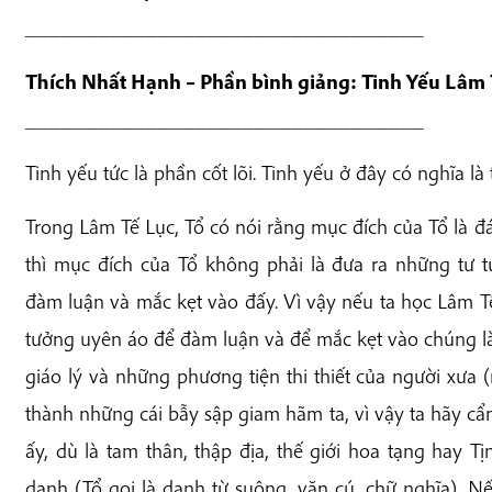
_________________________________
Thích Nhất Hạnh – Phần bình giảng: Tinh Yếu Lâm 
_________________________________
Tinh yếu tức là phần cốt lõi. Tinh yếu ở đây có nghĩa là t
Trong Lâm Tế Lục, Tổ có nói rằng mục đích của Tổ là đá
thì mục đích của Tổ không phải là đưa ra những tư 
đàm luận và mắc kẹt vào đấy. Vì vậy nếu ta học Lâm T
tưởng uyên áo để đàm luận và để mắc kẹt vào chúng là
giáo lý và những phương tiện thi thiết của người xưa (
thành những cái bẫy sập giam hãm ta, vì vậy ta hãy cẩn
ấy, dù là tam thân, thập địa, thế giới hoa tạng hay T
danh (Tổ gọi là danh từ suông, văn cú, chữ nghĩa). Nế