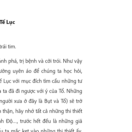
Tế Lục
rái tim.
nh phá, trị bệnh và cởi trói. Như vậy
tưởng uyên áo để chúng ta học hỏi,
ế Lục với mục đích tìm cầu những tư
 ta đã đi ngược với ý của Tổ. Những
người xưa ở đây là Bụt và Tổ) sẽ trở
 thận, hãy nhớ tất cả những thi thiết
ịnh Độ…, trước hết đều là những giả
u ta mắc kẹt vào những thi thiết ấy,