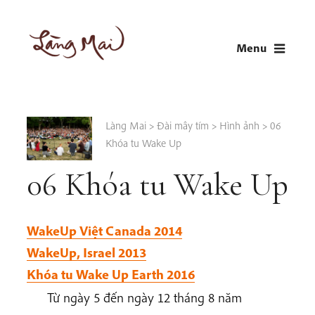
Skip
to
Menu
content
LÀNG MAI
Thích Nhất Hạnh
Làng Mai
>
Đài mây tím
>
Hình ảnh
>
06
Khóa tu Wake Up
06 Khóa tu Wake Up
WakeUp Việt Canada 2014
WakeUp, Israel 2013
Khóa tu Wake Up Earth 2016
Từ ngày 5 đến ngày 12 tháng 8 năm