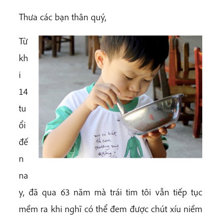
Thưa các bạn thân quý,
Từ
kh
i
14
tu
ổi
đế
n
na
y, đã qua 63 năm mà trái tim tôi vẫn tiếp tục
mềm ra khi nghĩ có thể đem được chút xíu niềm