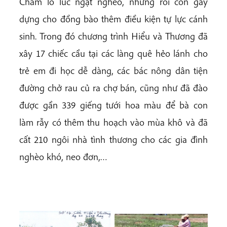
Chăm lo lúc ngặt nghèo, nhưng rồi còn gầy
dựng cho đồng bào thêm điều kiện tự lực cánh
sinh. Trong đó chương trình Hiểu và Thương đã
xây 17 chiếc cầu tại các làng quê hẻo lánh cho
trẻ em đi học dễ dàng, các bác nông dân tiện
đường chở rau củ ra chợ bán, cũng như đã đào
được gần 339 giếng tưới hoa màu để bà con
làm rẫy có thêm thu hoạch vào mùa khô và đã
cất 210 ngôi nhà tình thương cho các gia đình
nghèo khó, neo đơn,…