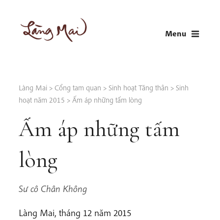
Skip
to
Menu
content
LÀNG MAI
Thích Nhất Hạnh
Làng Mai
>
Cổng tam quan
>
Sinh hoạt Tăng thân
>
Sinh
hoạt năm 2015
>
Ấm áp những tấm lòng
Ấm áp những tấm
lòng
Sư cô Chân Không
Làng Mai, tháng 12 năm 2015