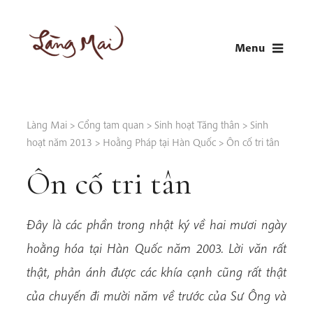
Skip
to
Menu
content
LÀNG MAI
Thích Nhất Hạnh
Làng Mai
>
Cổng tam quan
>
Sinh hoạt Tăng thân
>
Sinh
hoạt năm 2013
>
Hoằng Pháp tại Hàn Quốc
>
Ôn cố tri tân
Ôn cố tri tân
Đây là các phần trong nhật ký về hai mươi ngày
hoằng hóa tại Hàn Quốc năm 2003. Lời văn rất
thật, phản ánh được các khía cạnh cũng rất thật
của chuyến đi mười năm về trước của Sư Ông và