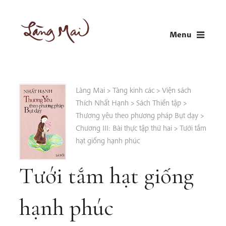
Skip
to
Menu
content
LÀNG MAI
Thích Nhất Hạnh
Làng Mai
>
Tàng kinh các
>
Viện sách
Thích Nhất Hạnh
>
Sách Thiền tập
>
Thương yêu theo phương pháp Bụt dạy
>
Chương III: Bài thực tập thứ hai
>
Tưới tắm
hạt giống hạnh phúc
Tưới tắm hạt giống
hạnh phúc