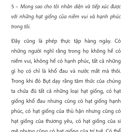
5
–
Mong
sa
o
c
h
o
tôi
n
h
â
n
d
iện
v
à
tiếp
x
ú
c
đ
ược
v
ới
n
h
ữ
ng
h
ạ
t
g
i
ố
n
g
c
ủa
niềm
vui
và
hạnh
phúc
trong
tôi.
Đây cũng là phép thực tập hàng ngày. Có
những người nghĩ rằng trong họ không hề có
niềm vui, không hề có hạnh phúc, tất cả những
gì họ có chỉ là khổ đau và nước mắt mà thôi.
Trong khi đó Bụt dạy rằng tâm thức của chúng
ta chứa đủ tất cả những loại hạt giống, có hạt
giống khổ đau nhưng cũng có hạt giống hạnh
phúc, có hạt giống của thù hận nhưng cũng có
hạt giống của thương yêu, có hạt giống của si
mê nhưng cũng có hạt giống của trí tuệ. Có thể