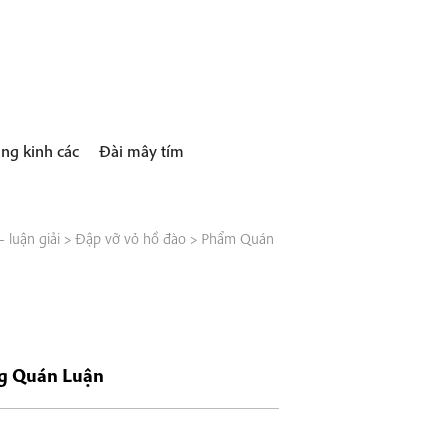
ng kinh các
Đài mây tím
 luận giải
>
Đập vỡ vỏ hồ đào
>
Phẩm Quán
ng Quán Luận