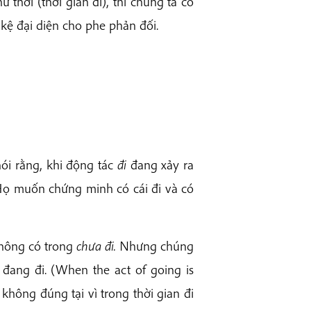
 thời (thời gian đi), thì chúng ta có
i kệ đại diện cho phe phản đối.
nói rằng, khi động tác
đi
đang xảy ra
. Họ muốn chứng minh có cái đi và có
hông có trong
chưa đi.
Nhưng chúng
n đang đi. (When the act of going is
 không đúng tại vì trong thời gian đi