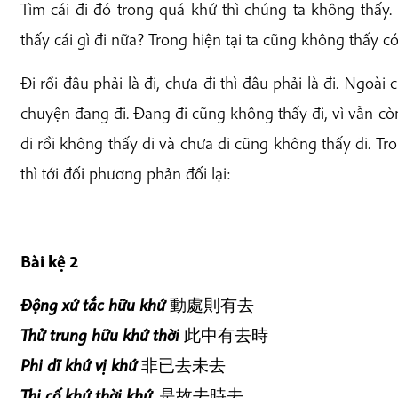
Tìm cái đi đó trong quá khứ thì chúng ta không thấy.
thấy cái gì đi nữa? Trong hiện tại ta cũng không thấy có
Đi rồi đâu phải là đi, chưa đi thì đâu phải là đi. Ngoài 
chuyện đang đi. Đang đi cũng không thấy đi, vì vẫn cò
đi rồi không thấy đi và chưa đi cũng không thấy đi. Tro
thì tới đối phương phản đối lại:
Bài kệ 2
Động xứ tắc hữu khứ
動處則有去
Thử trung hữu khứ thời
此中有去時
Phi dĩ khứ vị khứ
非已去未去
Thị cố khứ thời khứ.
是故去時去