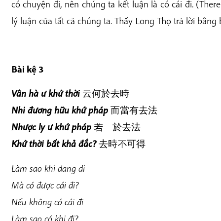
có chuyện đi, nên chúng ta kết luận là có cái đi. (There
lý luận của tất cả chúng ta. Thầy Long Thọ trả lời bằng 
Bài kệ 3
Vân hà ư khứ thời
云何於去時
Nhi đương hữu khứ pháp
而當有去法
Nhược ly ư khứ pháp
若離於去法
Khứ thời bất khả đắc?
去時不可得
Làm sao khi đang đi
Mà có được cái đi?
Nếu không có cái đi
Làm sao có khi đi?