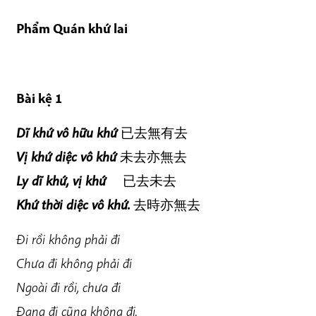
Phẩm Quán khứ lai
Bài kệ 1
Dĩ khứ vô hữu khứ
已去無有去
Vị khứ diệc vô khứ
未去亦無去
Ly dĩ khứ, vị khứ
離已去未去
Khứ thời diệc vô khứ.
去時亦無去
Đi rồi không phải đi
Chưa đi không phải đi
Ngoài đi rồi, chưa đi
Đang đi cũng không đi.