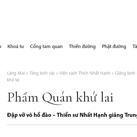
h
Khoá tu
Cổng tam quan
Thiền đường
Phật đường
Tà
Làng Mai
>
Tàng kinh các
>
Viện sách Thích Nhất Hạnh
>
Giảng kinh –
khứ lai
Phẩm Quán khứ lai
Đập vỡ vỏ hồ đào – Thiền sư Nhất Hạnh giảng Tru