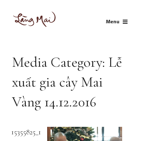
Skip
to
Menu
content
LÀNG MAI
Thích Nhất Hạnh
Media Category:
Lễ
xuất gia cây Mai
Vàng 14.12.2016
15355825_1