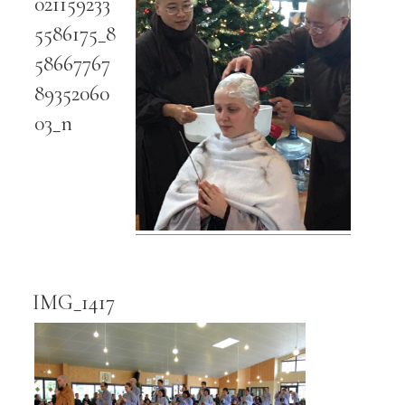
021159233
5586175_8
58667767
89352060
03_n
IMG_1417