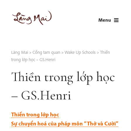
Skip
to
Menu
content
LÀNG MAI
Thích Nhất Hạnh
Làng Mai
>
Cổng tam quan
>
Wake Up Schools
>
Thiền
trong lớp học – GS.Henri
Thiền trong lớp học
– GS.Henri
Thiền trong lớp học
Sự chuyển hoá của pháp môn “Thở và Cười”