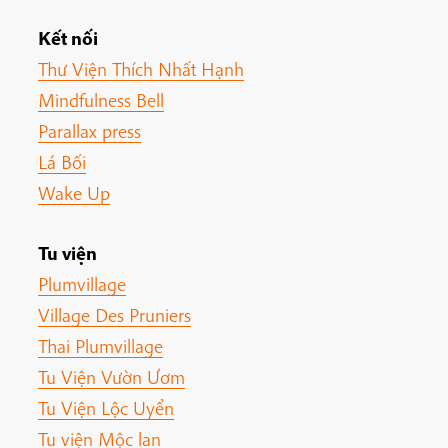
Kết nối
Thư Viện Thích Nhất Hạnh
Mindfulness Bell
Parallax press
Lá Bối
Wake Up
Tu viện
Plumvillage
Village Des Pruniers
Thai Plumvillage
Tu Viện Vườn Ươm
Tu Viện Lộc Uyển
Tu viện Mộc lan