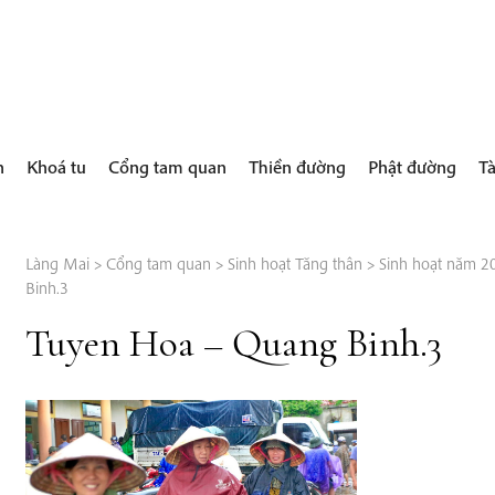
h
Khoá tu
Cổng tam quan
Thiền đường
Phật đường
Tà
Làng Mai
>
Cổng tam quan
>
Sinh hoạt Tăng thân
>
Sinh hoạt năm 2
Binh.3
Tuyen Hoa – Quang Binh.3