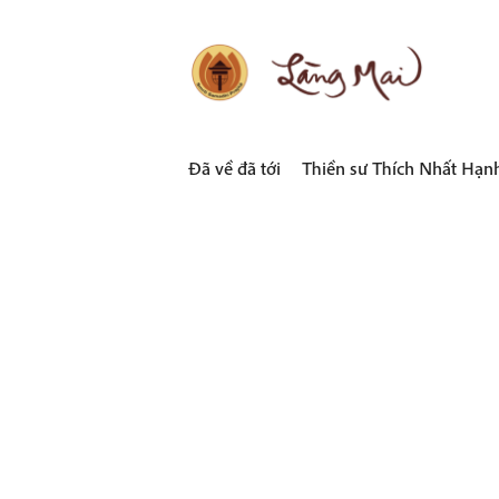
Skip
to
content
LÀNG MAI
Thích Nhất Hạnh
Đã về đã tới
Thiền sư Thích Nhất Hạn