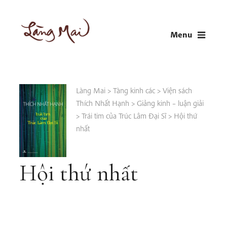
Skip
to
Menu
content
LÀNG MAI
Thích Nhất Hạnh
Làng Mai
>
Tàng kinh các
>
Viện sách
Thích Nhất Hạnh
>
Giảng kinh – luận giải
>
Trái tim của Trúc Lâm Đại Sĩ
>
Hội thứ
nhất
Hội thứ nhất