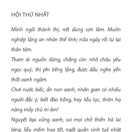
HỘI THỨ NHẤT
Mình ngồi thành thị; nết dùng sơn lâm. Muôn
nghiệp lặng an nhàn thể tính; nửa ngày rồi tự tại
thân tâm.
Tham ái nguồn dừng, chẳng còn nhớ châu yêu
ngọc quý; thị phi tiếng lặng, được dầu nghe yến
thốt oanh ngâm.
Chơi nước biếc, ẩn non xanh, nhân gian có nhiều
người đắc ý; biết đào hồng, hay liễu lục, thiên hạ
năng mấy chủ tri âm!
Nguyệt bạc vừng xanh, soi mọi chỗ thiền hà lai
láng; liễu mềm hoa tốt, ngất quần sinh tuệ nhật