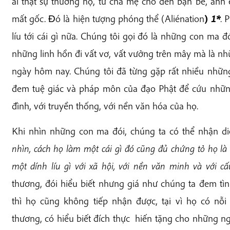
ai thật sự thương họ, từ cha mẹ cho đến bạn bè, anh 
mất gốc. Ðó là hiện tượng phóng thể (Aliénation
)
1*
. 
líu tới cái gì nữa. Chúng tôi gọi đó là những con ma 
những linh hồn đi vất vơ, vất vưởng trên mây mà là n
ngày hôm nay. Chúng tôi đã từng gặp rất nhiều nhữn
đem tuệ giác và pháp môn của đạo Phật để cứu những
đình, với truyền thống, với nền văn hóa của họ.
Khi nhìn những con ma đói, chúng ta có thể nhận d
nhìn, cách họ làm một cái gì đó cũng đủ chứng tỏ họ là
một dính líu gì với xã hội, với nền văn minh và với cấ
thương, đói hiểu biết nhưng giá như chúng ta đem tì
thì họ cũng không tiếp nhận được, tại vì họ có nỗi
thương, có hiểu biết đích thực hiến tặng cho những ng