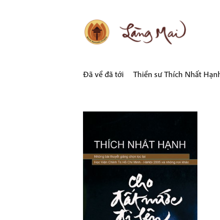
Skip
to
content
LÀNG MAI
Thích Nhất Hạnh
Đã về đã tới
Thiền sư Thích Nhất Hạn