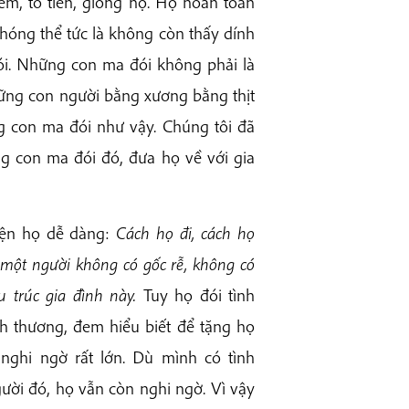
em, tổ tiên, giòng họ. Họ hoàn toàn
Phóng thể tức là không còn thấy dính
đói. Những con ma đói không phải là
hững con người bằng xương bằng thịt
g con ma đói như vậy. Chúng tôi đã
 con ma đói đó, đưa họ về với gia
iện họ dễ dàng:
Cách họ đi, cách họ
 một người không có gốc rễ, không có
u trúc gia đình này.
Tuy họ đói tình
nh thương, đem hiểu biết để tặng họ
 nghi ngờ rất lớn. Dù mình có tình
ười đó, họ vẫn còn nghi ngờ. Vì vậy