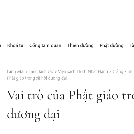
h
Khoá tu
Cổng tam quan
Thiền đường
Phật đường
Tà
Làng Mai
>
Tàng kinh các
>
Viện sách Thích Nhất Hạnh
>
Giảng kinh –
Phật giáo trong xã hội đương đại
Vai trò của Phật giáo tr
đương đại