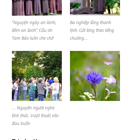
“Nguyện ngày an lành,
Ba nghiệp lắng thanh
đêm an lành”. Cầu ơn
tịnh. Gởi lòng theo tiếng
Tam Bảo luôn che chở
chuông…
… Nguyện người nghe
tỉnh thức. Vượt thoát nẻo
đau buồn