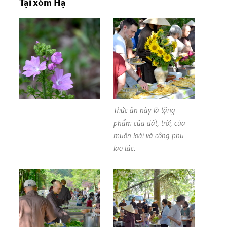
Tại xóm Hạ
Thức ăn này là tặng
phẩm của đất, trời, của
muôn loài và công phu
lao tác.