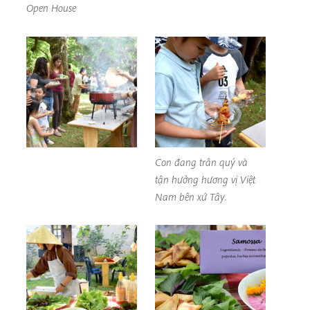
Open House
Con đang trân quý và
tận hưởng hương vị Việt
Nam bên xứ Tây.