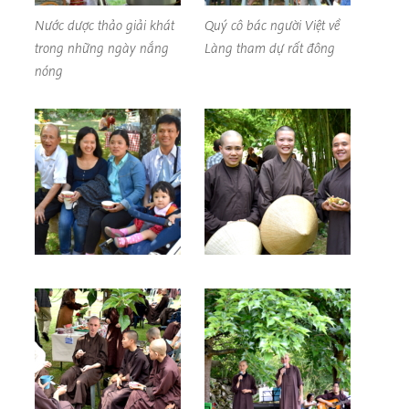
Nước dược thảo giải khát
Quý cô bác người Việt về
trong những ngày nắng
Làng tham dự rất đông
nóng