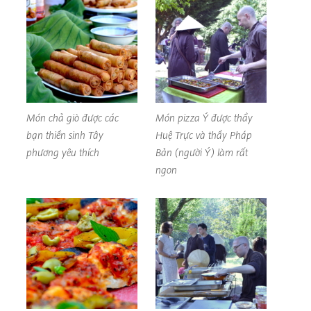
Món chả giò được các
Món pizza Ý được thầy
bạn thiền sinh Tây
Huệ Trực và thầy Pháp
phương yêu thích
Bản (người Ý) làm rất
ngon