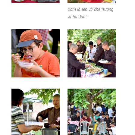
Cơm lá sen và chè “sương
sa hạt lựu”