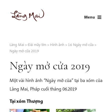
Skip
to
Menu
content
LÀNG MAI
Thích Nhất Hạnh
Làng Mai
>
Đài mây tím
>
Hình ảnh
>
16 Ngày mở cửa
>
Ngày mở cửa 2019
Ngày mở cửa 2019
Một vài hình ảnh “Ngày mở của” tại ba xóm của
Làng Mai, Pháp cuối tháng 06.2019
Tại xóm Thượng