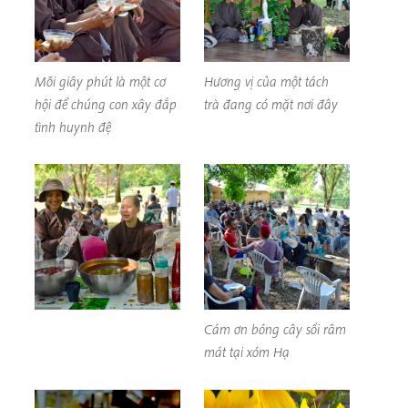
Mỗi giây phút là một cơ
Hương vị của một tách
hội để chúng con xây đắp
trà đang có mặt nơi đây
tình huynh đệ
Cám ơn bóng cây sồi râm
mát tại xóm Hạ