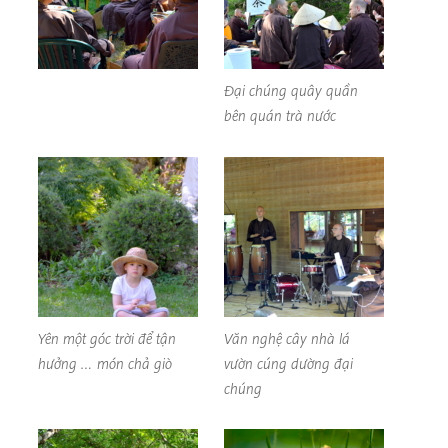
Đại chúng quây quần
bên quán trà nước
Yên một góc trời để tận
Văn nghệ cây nhà lá
hưởng … món chả giò
vườn cúng dường đại
chúng