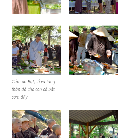
Cám ơn Bụt, tổ và tăng
thân đã cho con có bát
cơm đầy