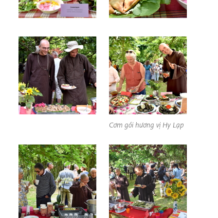
Cơm gói hương vị Hy Lạp