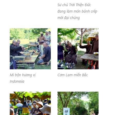
Sư chú Trời Thiện Đức
đang làm món bánh crêp
mời đại chúng
Mì trộn hương vị
Cơm Lam miền Bắc
Indonesia