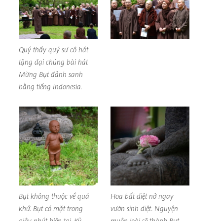
Quý thầy quý sư cô hát
tặng đại chúng bài hát
Mừng Bụt đảnh sanh
bằng tiếng Indonesia.
Bụt không thuộc về quá
Hoa bất diệt nở ngay
khứ. Bụt có mặt trong
vườn sinh diệt. Nguyện
giây phút hiện tại. Kỷ
muôn loài sẽ thành Bụt