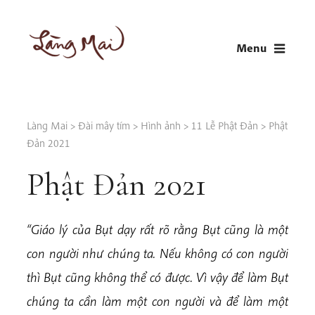
Skip
to
Menu
content
LÀNG MAI
Thích Nhất Hạnh
Làng Mai
>
Đài mây tím
>
Hình ảnh
>
11 Lễ Phật Đản
>
Phật
Đản 2021
Phật Đản 2021
“Giáo lý của Bụt dạy rất rõ rằng Bụt cũng là một
con người như chúng ta. Nếu không có con người
thì Bụt cũng không thể có được. Vì vậy để làm Bụt
chúng ta cần làm một con người và để làm một