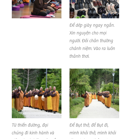
Để dép giày ngay ngắn.
Xin nguyện cho mọi
người. Đôi chân thường
chánh niệm. Vào ra luôn
thảnh thơi.
Từ thiền đường, đại
Để Bụt thở, để Bụt đi,
chúng đi kinh hành và
mình khỏi thở, mình khỏi