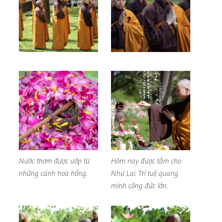
Nước thơm được ướp từ
Hôm nay được tắm cho
những cánh hoa hồng.
Như Lai. Trí tuệ quang
minh công đức lớn.