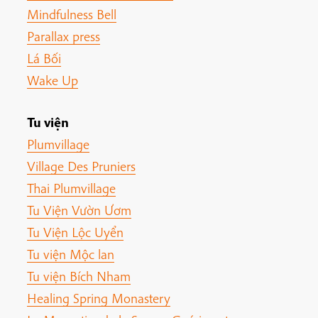
Mindfulness Bell
Parallax press
Lá Bối
Wake Up
Tu viện
Plumvillage
Village Des Pruniers
Thai Plumvillage
Tu Viện Vườn Ươm
Tu Viện Lộc Uyển
Tu viện Mộc lan
Tu viện Bích Nham
Healing Spring Monastery