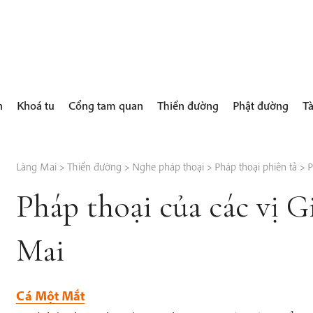
h
Khoá tu
Cổng tam quan
Thiền đường
Phật đường
Tà
Làng Mai
>
Thiền đường
>
Nghe pháp thoại
>
Pháp thoại phiên tả
>
P
Pháp thoại của các vị G
Mai
Cá Một Mắt