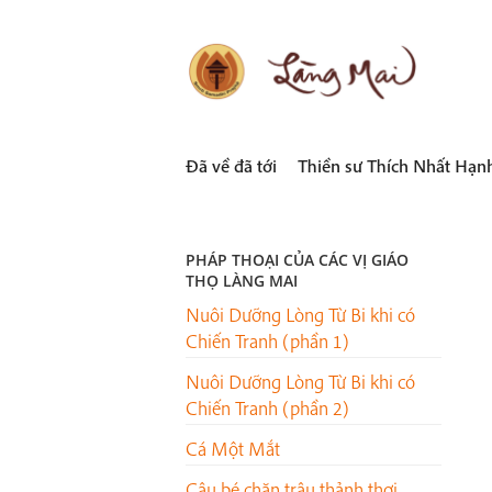
Skip
to
content
LÀNG MAI
Thích Nhất Hạnh
Đã về đã tới
Thiền sư Thích Nhất Hạn
PHÁP THOẠI CỦA CÁC VỊ GIÁO
THỌ LÀNG MAI
Nuôi Dưỡng Lòng Từ Bi khi có
Chiến Tranh (phần 1)
Nuôi Dưỡng Lòng Từ Bi khi có
Chiến Tranh (phần 2)
Cá Một Mắt
Cậu bé chăn trâu thảnh thơi