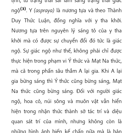
tịnh, từ trạng thái sai lầm sang trạng thái giác
(3)
ngộ
. Y
(aspraya)
là nương tựa và theo Thành
Duy Thức Luận, đồng nghĩa với y tha khởi.
Nương tựa trên nguyên lý sáng tỏ của y tha
khởi mà có được sự chuyển đổi đó tức là giác
ngộ. Sự giác ngộ như thế, không phải chỉ được
thực hiện trong phạm vi Ý thức và Mạt Na thức,
mà cả trong phần sâu thẳm A lại gia. Khi A lại
gia bừng sáng thì Ý thức cũng bừng sáng, Mạt
Na thức cũng bừng sáng. Đối với người giác
ngộ, hoa cỏ, núi sông và muôn vật vẫn hiển
hiện trong nhận thức thành sở tác trí và diệu
quan sát trí của mình, nhưng không còn là
những hình ảnh biến kế chấp nữa mà là bản