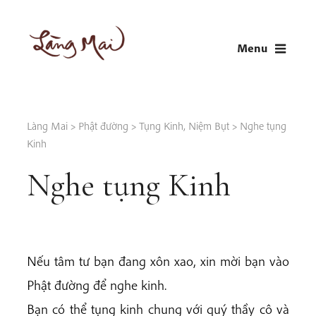
Skip
to
Menu
content
LÀNG MAI
Thích Nhất Hạnh
Làng Mai
>
Phật đường
>
Tụng Kinh, Niệm Bụt
>
Nghe tụng
Kinh
Nghe tụng Kinh
Nếu tâm tư bạn đang xôn xao, xin mời bạn
vào
Phật đường để nghe kinh.
Bạn có thể tụng kinh chung với quý thầy cô và