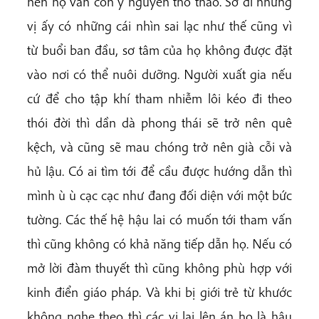
nên họ vẫn còn y nguyên thô tháo. Sở dĩ những
vị ấy có những cái nhìn sai lạc như thế cũng vì
từ buổi ban đầu, sơ tâm của họ không được đặt
vào nơi có thể nuôi dưỡng. Người xuất gia nếu
cứ để cho tập khí tham nhiễm lôi kéo đi theo
thói đời thì dần dà phong thái sẽ trở nên quê
kệch, và cũng sẽ mau chóng trở nên già cỗi và
hủ lậu. Có ai tìm tới để cầu được hướng dẫn thì
mình ù ù cạc cạc như đang đối diện với một bức
tường. Các thế hệ hậu lai có muốn tới tham vấn
thì cũng không có khả năng tiếp dẫn họ. Nếu có
mở lời đàm thuyết thì cũng không phù hợp với
kinh điển giáo pháp. Và khi bị giới trẻ từ khước
không nghe theo thì các vị lại lên án họ là hậu