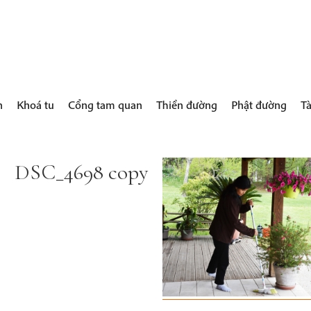
h
Khoá tu
Cổng tam quan
Thiền đường
Phật đường
Tà
DSC_4698 copy