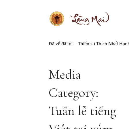
Skip
to
content
LÀNG MAI
Thích Nhất Hạnh
Đã về đã tới
Thiền sư Thích Nhất Hạn
Media
Category:
Tuần lễ tiếng
Việt tại xóm