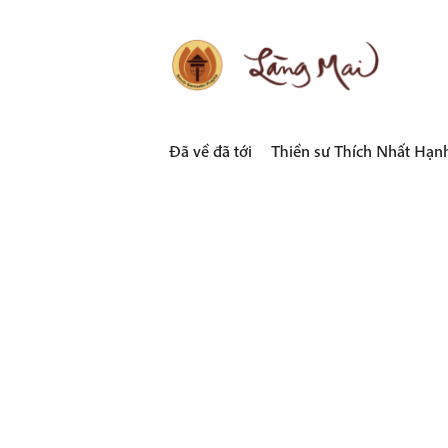
Skip
to
content
LÀNG MAI
Thích Nhất Hạnh
Đã về đã tới
Thiền sư Thích Nhất Hạn